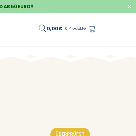
 AB 50 EURO!!
✕
0,00
€
0 Produkte
ÜBERPRÜFST