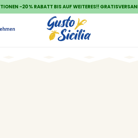
IONEN -20 % RABATT BIS AUF WEITERES!! GRATISVERSAND
nehmen